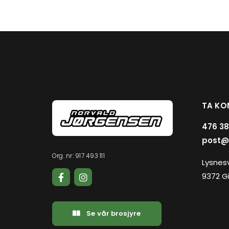
TA KO
476 38
post@
Org. nr: 917 493 111
Lysnes
9372 G
Se vår brosjyre