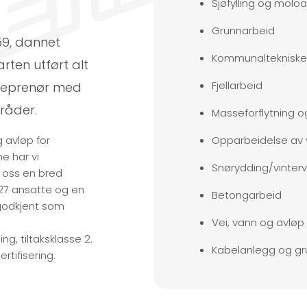
Sjøfylling og molo
Grunnarbeid
59, dannet
Kommunaltekniske
rten utført alt
Fjellarbeid
ntreprenør med
råder.
Masseforflytning o
g avløp for
Opparbeidelse av 
e har vi
Snørydding/vinterv
 oss en bred
27 ansatte og en
Betongarbeid
 godkjent som
Vei, vann og avløp
g, tiltaksklasse 2.
Kabelanlegg og gr
rtifisering.