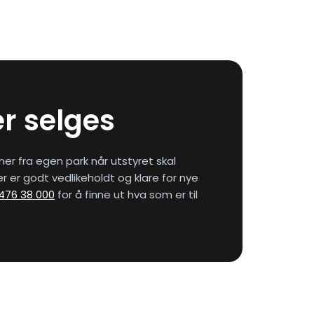
r selges
ner fra egen park når utstyret skal
er er godt vedlikeholdt og klare for nye
476 38 000
for å finne ut hva som er til