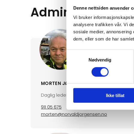
Administrasjon
Denne nettsiden anvender c
Vi bruker informasjonskapsler
analysere trafikken vår. Vi 
sosiale medier, annonsering 
dem, eller som de har samlet
Samtykkevalg
Nødvendig
MORTEN JØRGENSEN
Daglig leder/ faglig leder
Ikke tillat
911 05 675
morten@norvaldjorgensen.no