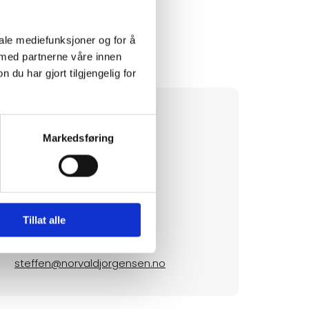
iale mediefunksjoner og for å
 med partnerne våre innen
u har gjort tilgjengelig for
Markedsføring
STEFFEN PEDERSEN
Anleggsleder
Tillat alle
908 70 186
steffen@norvaldjorgensen.no