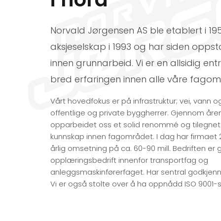
Norvald Jørgensen AS ble etablert i 19
aksjeselskap i 1993 og har siden oppsta
innen grunnarbeid. Vi er en allsidig e
bred erfaringen innen alle våre fagom
Vårt hovedfokus er på infrastruktur; vei, vann o
offentlige og private byggherrer. Gjennom åren
opparbeidet oss et solid renommé og tilegnet
kunnskap innen fagområdet. I dag har firmaet 
årlig omsetning på ca. 60-90 mill. Bedriften er
opplæringsbedrift innenfor transportfag og
anleggsmaskinførerfaget. Har sentral godkjennin
Vi er også stolte over å ha oppnådd ISO 9001-se