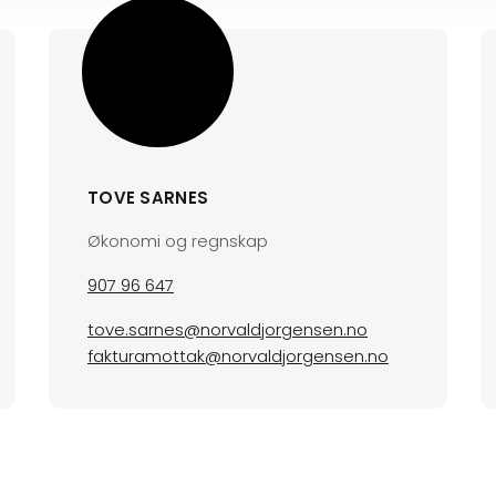
TOVE SARNES
Økonomi og regnskap
907 96 647
tove.sarnes@norvaldjorgensen.no
fakturamottak@norvaldjorgensen.no