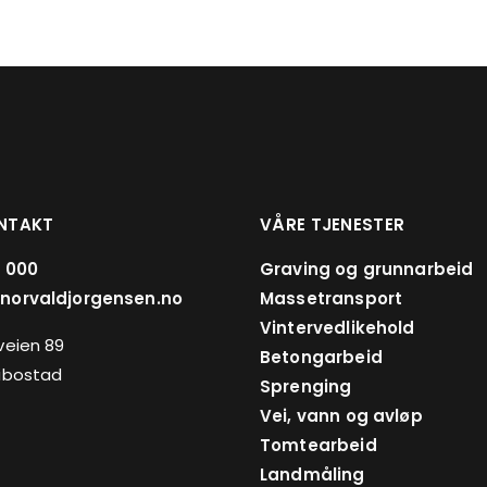
NTAKT
VÅRE TJENESTER
 000
Graving og grunnarbeid
norvaldjorgensen.no
Massetransport
Vintervedlikehold
veien 89
Betongarbeid
ibostad
Sprenging
Vei, vann og avløp
Tomtearbeid
Landmåling