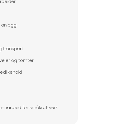
arbeider
 anlegg
g transport
veier og tomter
edlikehold
unnarbeid for småkraftverk