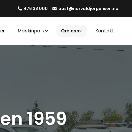
476 38 000
|
post@norvaldjorgensen.no


er
Maskinpark
Om oss
Kontakt
den 1959