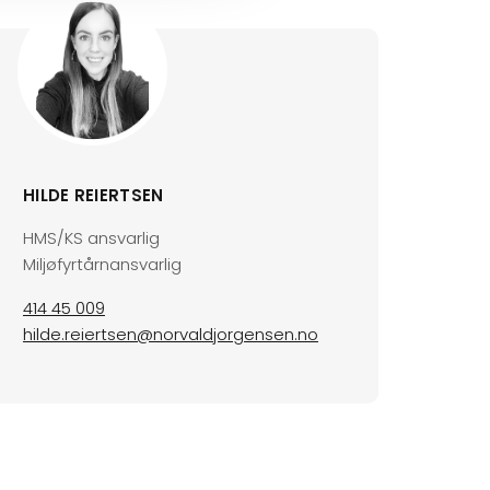
HILDE REIERTSEN
HMS/KS ansvarlig
Miljøfyrtårnansvarlig
414 45 009
hilde.reiertsen@norvaldjorgensen.no