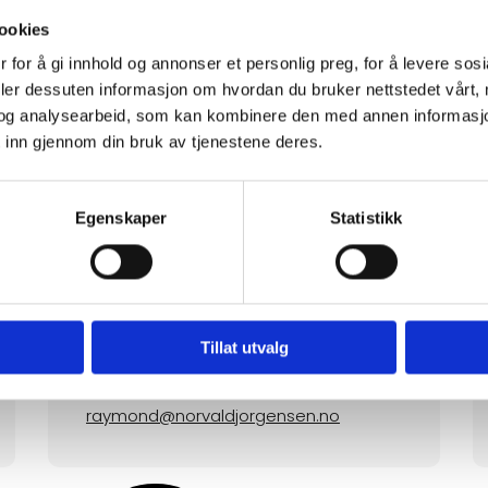
ookies
 for å gi innhold og annonser et personlig preg, for å levere sos
deler dessuten informasjon om hvordan du bruker nettstedet vårt,
og analysearbeid, som kan kombinere den med annen informasjon d
 inn gjennom din bruk av tjenestene deres.
Egenskaper
Statistikk
RAYMOND RICHARDSEN
Prosjektleder
Tillat utvalg
928 66 636
raymond@norvaldjorgensen.no