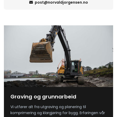
post@norvaldjorgensen.no

Graving og grunnarbeid
Vi utfører alt fra utgraving og planering til
komprimering og klargjøring for bygg. Erfaringen vår