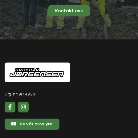
Kontakt oss
Org. nr: 917 493 111
Se vår brosjyre