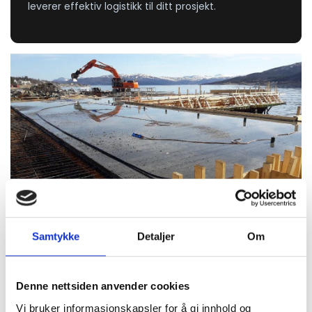
leverer effektiv logistikk til ditt prosjekt.
Samtykke
Detaljer
Om
Betongarbeid
Vi støper grunnmurer, fundamenter, dekker og
Denne nettsiden anvender cookies
andre konstruksjoner. Nøyaktighet og riktig
materialbruk gir holdbare løsninger som tåler norsk
Vi bruker informasjonskapsler for å gi innhold og