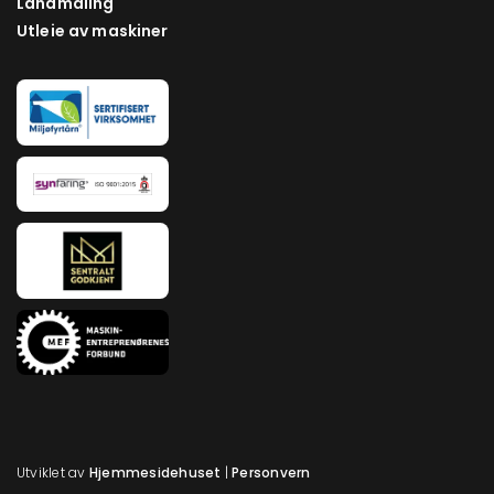
Landmåling
Utleie av maskiner
Utviklet av
Hjemmesidehuset
|
Personvern