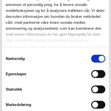
klima.
annonser et personlig preg, for å levere sosiale
mediefunksjoner og for å analysere trafikken vår. Vi deler
dessuten informasjon om hvordan du bruker nettstedet
vårt, med partnerne våre innen sosiale medier,
annonsering og analysearbeid, som kan kombinere den
med annen informasjon du har gjort tilgjengelig for dem,
eller som de har samlet inn gjennom din bruk av
tjenestene deres.
Samtykkevalg
Nødvendig
Egenskaper
Vintervedlikehold
Statistikk
Vi tilbyr brøyting og strøing for kommuner og private
aktører. Tjenesten utføres med hjullaster, traktor og
Markedsføring
lastebil – raskt og pålitelig hele vinteren.